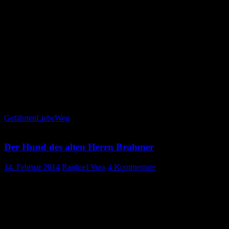
unberührt, als würd das Feuer dieser Beiden
Pfade durch die kalten Wüsten schneiden
Die Herzen rot wie Glut und ohne Furcht,
um diese Öde auszuhalten, nimmer mehr zu leiden
Gefährten
Liebe
Weg
Der Hund des alten Herrn Brahmer
14. Februar 2014
Raphael Voss
4 Kommentare
Der Hund des alten Herrn Brahmer
„Tiere können so was nicht, sagten sie.