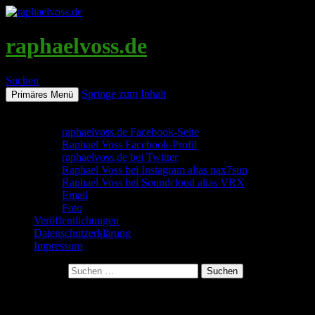
raphaelvoss.de
Suchen
Springe zum Inhalt
Primäres Menü
Social Media & Kontakt
raphaelvoss.de Facebook-Seite
Raphael Voss Facebook-Profil
raphaelvoss.de bei Twitter
Raphael Voss bei Instagram alias nax7sun
Raphael Voss bei Soundcloud alias VRX
Email
Foto
Veröffentlichungen
Datenschutzerklärung
Impressum
Suchen nach:
Archiv für den Monat: Februar 2014