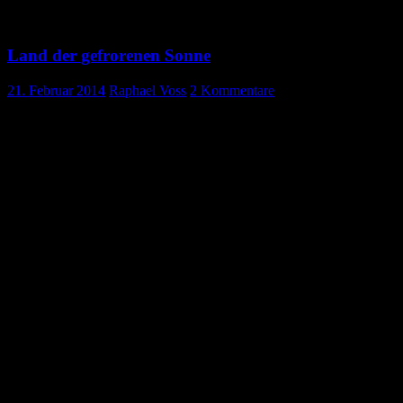
Land der gefrorenen Sonne
21. Februar 2014
Raphael Voss
2 Kommentare
Land der gefrorenen Sonne
Schneeweiß, das helle Licht
Eis und Frost, weite Spiegelflächen
Nah bei den Kältefelsen die Glastürme
Reißender Wind, undurchsichtig wie Nebel
Leere Weiten ohne Leben
Zwei Seelen, kraftvoll wie Naturgewalten
Durchschreiten diesen Ort wo Herzen sonst erkalten