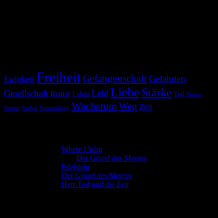
worum es hier geht?
Um nichts?
Tag Cloud
Freiheit
Gefangenschaft
Gefährten
Ewigkeit
Liebe
Stärke
Gesellschaft
Leid
Kunst
Leben
Tod
Trauer
Wachstum
Weg
Zeit
Vereint
Verlust
Verzweiflung
Neue Kommentare
Manuela
zu
Where I Wait
Raphael Voss
zu
Der Grund des Meeres
Manuela
zu
Edelstein
Manuela
zu
Der Grund des Meeres
Manuela
zu
Herr Tod und die Zeit
Neue Texte