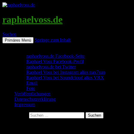
raphaelvoss.de
Suchen
Springe zum Inhalt
Primäres Menü
Social Media & Kontakt
raphaelvoss.de Facebook-Seite
Raphael Voss Facebook-Profil
raphaelvoss.de bei Twitter
Raphael Voss bei Instagram alias nax7sun
Raphael Voss bei Soundcloud alias VRX
Email
Foto
Veröffentlichungen
Datenschutzerklärung
Impressum
Suchen nach:
The Black Scripts (Die Bilanz, Teil 1.1)