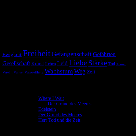
Weiß denn irgendwer schon
worum es hier geht?
Um nichts?
Tag Cloud
Freiheit
Gefangenschaft
Gefährten
Ewigkeit
Liebe
Stärke
Gesellschaft
Leid
Kunst
Leben
Tod
Trauer
Wachstum
Weg
Zeit
Vereint
Verlust
Verzweiflung
Neue Kommentare
Manuela
zu
Where I Wait
Raphael Voss
zu
Der Grund des Meeres
Manuela
zu
Edelstein
Manuela
zu
Der Grund des Meeres
Manuela
zu
Herr Tod und die Zeit
Neue Texte