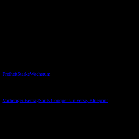
and truth is black
Wisdom wants a warrior
VII.
Lerne die Zahl Sieben!
Freiheit
Stärke
Wachstum
Beitrags-Navigation
Vorheriger Beitrag
Souls Conquer Universe, Blueprint
Schreibe einen Kommentar
Deine E-Mail-Adresse wird nicht veröffentlicht.
Erforderliche
Felder sind mit
*
markiert